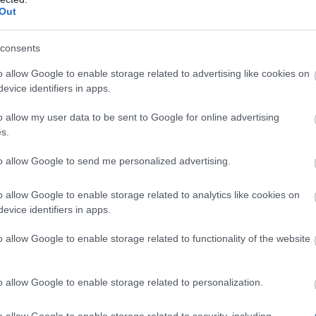
lammés de la damnation !
Out
tez le familier infernal «
in’ Slime » et la monture
consents
ifiante « Garmr »…
En
ir plus
o allow Google to enable storage related to advertising like cookies on
evice identifiers in apps.
ark Dwarf
o allow my user data to be sent to Google for online advertising
s.
ist 2026 –
ew Set FAQ
to allow Google to send me personalized advertising.
CODE:
DH2026)
o allow Google to enable storage related to analytics like cookies on
evice identifiers in apps.
7.2026 - Dans la
égorie
Actualités
o allow Google to enable storage related to functionality of the website
p in the flooded shafts of
 Viscanium Mine, the Dark
o allow Google to enable storage related to personalization.
rves have struck a vein
ke any other, and it
o allow Google to enable storage related to security, including