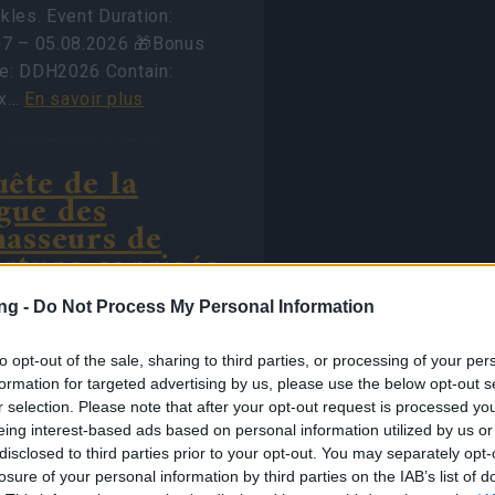
kles. Event Duration:
07 – 05.08.2026 🎁Bonus
e: DDH2026 Contain:
0x…
En savoir plus
ête de la
gue des
asseurs de
rtune corrigée
CODE:
LAZINGBGH)
ng -
Do Not Process My Personal Information
7.2026 - Dans la
to opt-out of the sale, sharing to third parties, or processing of your per
égorie
Actualités
formation for targeted advertising by us, please use the below opt-out s
r selection. Please note that after your opt-out request is processed y
os de Dracania, Nous
eing interest-based ads based on personal information utilized by us or
s rétabli les quêtes du
disclosed to third parties prior to your opt-out. You may separately opt-
losure of your personal information by third parties on the IAB’s list of
sseur de Fortune dans le