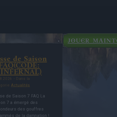
JOUER MAIN
LITÉS
sse de Saison
IGHTS
TES
 FAQ(CODE:
7INFERNAL)
8.2026 - Dans la
égorie
Actualités
se de Saison 7 FAQ La
son 7 a émergé des
fondeurs des gouffres
lammés de la damnation !