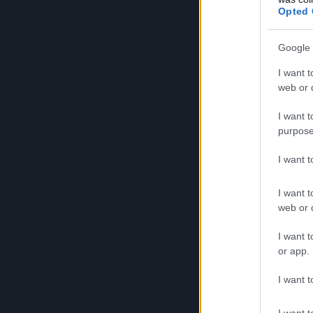
enf
Opted 
Domp
Flam
Google 
terr
savo
I want t
web or d
D
I want t
purpose
He
N
I want 
(
D
I want t
web or d
24.0
cat
I want t
or app.
Dee
the
I want t
Dwa
unli
I want t