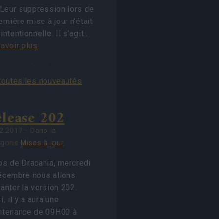
 Leur suppression lors de
ernière mise à jour n’était
intentionnelle. Il s’agit…
avoir plus
 toutes les nouveautés
lease 202
2.2017 - Dans la
égorie
Mises à jour
os de Dracania, mercredi
écembre nous allons
anter la version 202.
i, il y a aura une
ntenance de 09H00 à