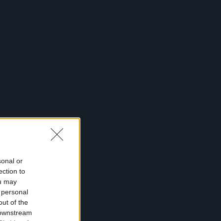
sonal or
ection to
ou may
 personal
out of the
 downstream