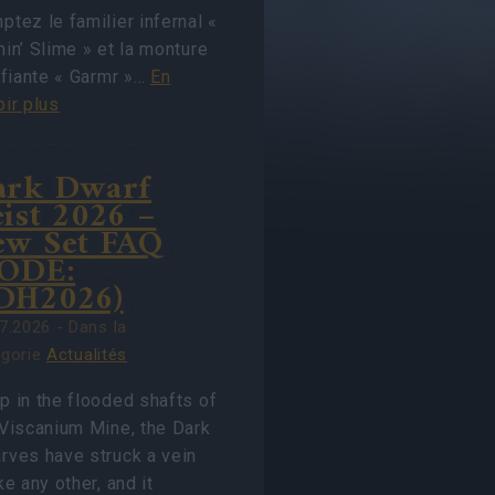
tez le familier infernal «
in’ Slime » et la monture
ifiante « Garmr »…
En
ir plus
ark Dwarf
ist 2026 –
ew Set FAQ
CODE:
DH2026)
7.2026 - Dans la
égorie
Actualités
p in the flooded shafts of
 Viscanium Mine, the Dark
rves have struck a vein
ke any other, and it