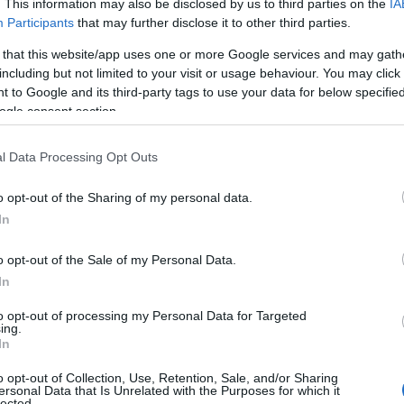
. This information may also be disclosed by us to third parties on the
IA
 Leur suppression lors de
Participants
that may further disclose it to other third parties.
ernière mise à jour n’était
intentionnelle. Il s’agit…
 that this website/app uses one or more Google services and may gath
including but not limited to your visit or usage behaviour. You may click 
avoir plus
 to Google and its third-party tags to use your data for below specifi
ogle consent section.
 toutes les nouveautés
l Data Processing Opt Outs
sse de Saison
o opt-out of the Sharing of my personal data.
 FAQ(CODE:
In
7INFERNAL)
o opt-out of the Sale of my Personal Data.
8.2026 - Dans la
In
égorie
Actualités
to opt-out of processing my Personal Data for Targeted
ing.
se de Saison 7 FAQ La
In
son 7 a émergé des
o opt-out of Collection, Use, Retention, Sale, and/or Sharing
fondeurs des gouffres
ersonal Data that Is Unrelated with the Purposes for which it
lected.