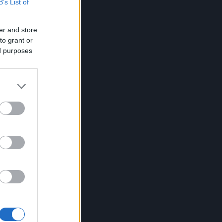
B’s List of
er and store
to grant or
ed purposes