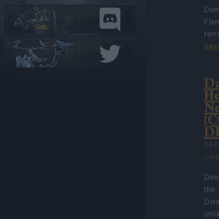
Domp
Flam
terr
savo
D
He
N
(
D
24.0
cat
Dee
the
Dwa
unli