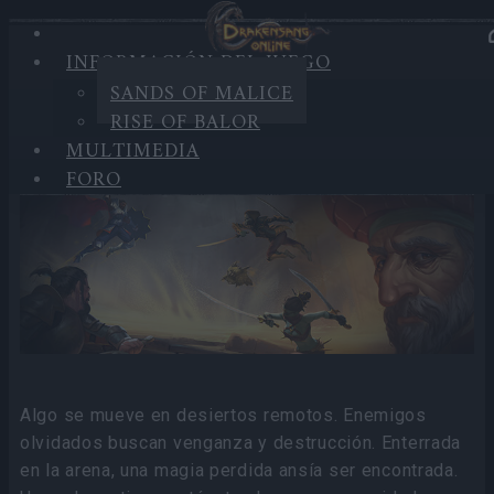
INFORMACIÓN DEL JUEGO
INFORMACIÓN DEL
SANDS OF MALICE
JUEGO
RISE OF BALOR
MULTIMEDIA
Sands of Malice
FORO
Algo se mueve en desiertos remotos. Enemigos
olvidados buscan venganza y destrucción. Enterrada
en la arena, una magia perdida ansía ser encontrada.