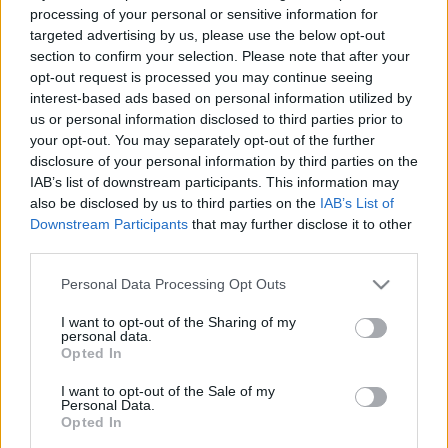
de Quaizah. Los jugadores deben ayudar al querido
processing of your personal or sensitive information for
PNJ Zahir, cuya ciudad natal, Hiraja, ha sido asediada
targeted advertising by us, please use the below opt-out
por un enemigo tan peligroso como misterioso. ¡No
section to confirm your selection. Please note that after your
opt-out request is processed you may continue seeing
olvides llevar mucha agua porque las cosas se van a
interest-based ads based on personal information utilized by
poner calientes! Te esperan dunas interminables,
us or personal information disclosed to third parties prior to
tormentas de arena, misteriosos templos y enemigos
your opt-out. You may separately opt-out of the further
legendarios. Estas arenas son hostiles y algunos
disclosure of your personal information by third parties on the
enemigos solo aparecerán en determinadas
IAB’s list of downstream participants. This information may
condiciones...
also be disclosed by us to third parties on the
IAB’s List of
Downstream Participants
that may further disclose it to other
third parties.
Please note that this website/app uses one or more Google
Personal Data Processing Opt Outs
services and may gather and store information including but
not limited to your visit or usage behaviour. You may click to
I want to opt-out of the Sharing of my
personal data.
grant or deny consent to Google and its third-party tags to
Opted In
use your data for below specified purposes in below Google
consent section.
I want to opt-out of the Sale of my
Personal Data.
Opted In