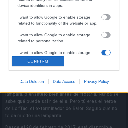
device identifiers in apps.
I want to allow Google to enable storage
related to functionality of the website or app.
I want to allow Google to enable storage
related to personalization.
I want to allow Google to enable storage
related to security, including authentication
CONFIRM
functionality and fraud prevention, and other
user protection.
Data Deletion
Data Access
Privacy Policy
Este no es un cuento de hadas. Si te encuentras una
lámpara, piénsatelo bien antes de frotarla. Nunca se
sabe qué puede salir de ella. Pero tú eres el héroe
de Lor’Tac, el exterminador de Balor. Seguro que no
te da miedo una lamparita...
Desde el 28 de febrero de 2017, está disponible