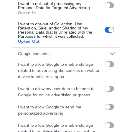
I want to opt-out of processing my
Personal Data for Targeted Advertising.
Opted In
I want to opt-out of Collection, Use,
Retention, Sale, and/or Sharing of my
Personal Data that Is Unrelated with the
Purposes for which it was collected.
Opted Out
Los antiguos shadaiqan, un pueblo indígena
reptiliano, protegen una formidable arena. Solo los
Google consents
guerreros más valientes accederán a la Sima de la
I want to allow Google to enable storage
Perdición. Son menos incluso los que superarán sus
related to advertising like cookies on web or
peligrosas trampas; los que logren salir con vida no
device identifiers in apps.
serán más que una sombra de lo que fueron. Una
I want to allow my user data to be sent to
sombra con armadura dorada y armas decoradas con
Google for online advertising purposes.
joyas. ¿Te atreves a enfrentarte al desafío definitivo
para conseguir recompensas?
I want to allow Google to send me
personalized advertising.
I want to allow Google to enable storage
related to analytics like cookies on web or