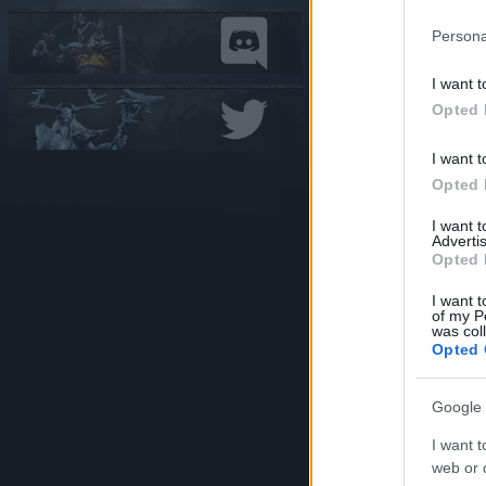
¡Hemos alcanz
Persona
solo 3 días, g
I want t
Opted 
Aquí tenéis lo
I want t
🎁THANKYOU
Opted 
🎁DANKEDIR5
I want 
Advertis
Opted 
Contienen:
I want t
of my P
150x Núc
was col
Opted 
5x Llave 
Válidos hasta 
Google 
I want t
¿Qué ocurrir
web or d