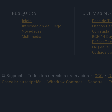
BOTTOM
BÚSQUEDA
ÚLTIMAS NO
NAVIGATION
Inicio
Información del juego
Novedades
Multimedia
© Bigpoint · Todos los derechos reservados ·
CGC
·
D
Cancelar suscripción
·
Withdraw Contract
·
Soporte
·
F