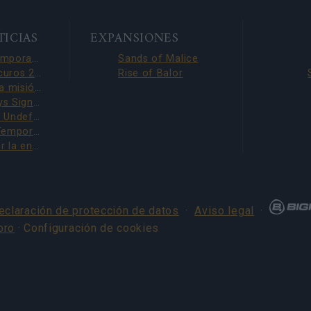
TICIAS
EXPANSIONES
Pase de Temporada 7 FAQ(CÓDIGO: S7INFERNAL)
Sands of Malice
Enanos Oscuros 2026 – Nuevo Set FAQ (Código: DDH2026)
Rise of Balor
Corregida la misión de la Liga de Cazadores de Fortunas (CÓDIGO: BLAZINGBGH)
BGH 14 Days Sign-in Benefits!!(CODE: GOGOGOBGH)
Defeat The Undefeatables 2026 FAQ
FAQ de la Temporada PvE de junio de 2026 con nuevas Joyas
Codigos por la encuesta (THANKYOU150 & DANKEDIR5)
eclaración de protección de datos
·
Aviso legal
·
oro
· Configuración de cookies