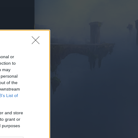
GAR YA
sonal or
ection to
ou may
 personal
out of the
 downstream
B’s List of
er and store
to grant or
ed purposes