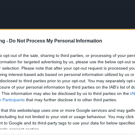
ng -
Do Not Process My Personal Information
JU
to opt-out of the sale, sharing to third parties, or processing of your per
formation for targeted advertising by us, please use the below opt-out s
s
r selection. Please note that after your opt-out request is processed y
s
eing interest-based ads based on personal information utilized by us or
por la encuesta (THANKYOU150 & DANKEDIR5)
disclosed to third parties prior to your opt-out. You may separately opt-
losure of your personal information by third parties on the IAB’s list of
. This information may also be disclosed by us to third parties on the
IA
a:
Novedades
28.05.2026
Participants
that may further disclose it to other third parties.
por la encuesta
 that this website/app uses one or more Google services and may gath
YOU150 & DANKEDIR5)
including but not limited to your visit or usage behaviour. You may click 
 to Google and its third-party tags to use your data for below specifi
ogle consent section.
cania,