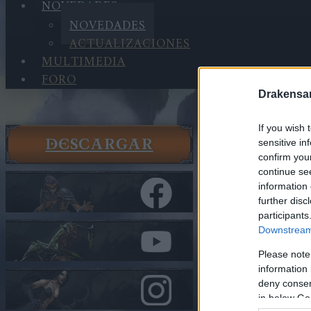
NOVEDADES
NOVEDADES
ACTUALIZACIONES
MULTIMEDIA
FORO
Drakensa
If you wish 
DESCARGAR
sensitive in
Novedade
confirm you
Novedade
continue se
Codigos 
information 
further disc
participants
En la categorí
Downstream 
Codigos 
Please note
(THANK
information 
deny consent
in below Go
Héroes de Dra