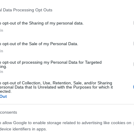
ado las 1.000 respuestas de la encuesta en
l Data Processing Opt Outs
racias a vuestra pasión y apoyo!
o opt-out of the Sharing of my personal data.
In
s códigos bonus para vosotros:
o opt-out of the Sale of my Personal Data.
150
In
to opt-out of processing my Personal Data for Targeted
ing.
In
o opt-out of Collection, Use, Retention, Sale, and/or Sharing
ersonal Data that Is Unrelated with the Purposes for which it
leos Fragmentados
lected.
Out
de Contenedor de Residuos
el 14 de junio de 2026.
consents
o allow Google to enable storage related to advertising like cookies on
á ahora?
evice identifiers in apps.